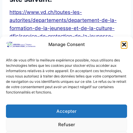
https://www.vd.ch/toutes-les-
autorites/departements/departement-de-la-
formation-de-la-jeunesse-et-de-la-culture-
dfjc/service-de-protection-de-la-jeunesse-
spj/soutien-aux-parents-aux-enfants-et-aux-
Manage Consent
jeunes/
Afin de vous offrir la meilleure expérience possible, nous utilisons des
technologies telles que les cookies pour stocker et/ou accéder aux
informations relatives à votre appareil. En acceptant ces technologies,
vous nous autorisez à traiter des données telles que votre comportement
de navigation ou vos identifiants uniques sur ce site. Le refus ou le retrait
de votre consentement peut avoir un impact négatif sur certaines
fonctionnalités et fonctions.
Accepter
Refuser
© 2026 APÉ de Cheseaux - la Chamberonne -