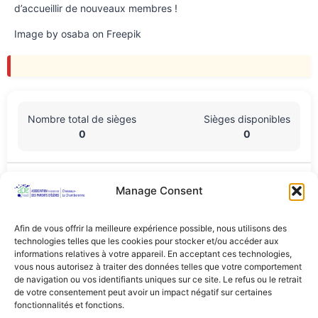
d’accueillir de nouveaux membres !
Image by osaba on Freepik
Nombre total de sièges
Sièges disponibles
0
0
Lieu De L'événement
Manage Consent
Salle de rythmique Collège de Derrière-la-Ville, Chemin de
derrière la ville 5, Cheseaux-sur-Lausanne, Vaud, 1033, Suisse
Afin de vous offrir la meilleure expérience possible, nous utilisons des
technologies telles que les cookies pour stocker et/ou accéder aux
Partager Cet Événement
informations relatives à votre appareil. En acceptant ces technologies,
vous nous autorisez à traiter des données telles que votre comportement
de navigation ou vos identifiants uniques sur ce site. Le refus ou le retrait
de votre consentement peut avoir un impact négatif sur certaines
fonctionnalités et fonctions.