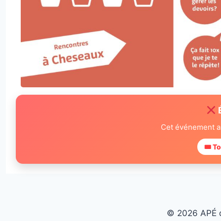
Cet événement a
🎟 To
© 2026 APÉ 