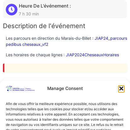
Heure De L'événement :
7 h 30 min
Description de l'événement
Les parcours en direction du Marais-du-Billet :
JIAP24_parcours
pedibus cheseaux_vf2
Les horaires de chaque lignes :
JIAP2024CheseauxHoraires
Manage Consent
Nombre total de sièges
Sièges disponibles
0
0
Afin de vous offrir la meilleure expérience possible, nous utilisons des
technologies telles que les cookies pour stocker et/ou accéder aux
Partager Cet Événement
informations relatives à votre appareil. En acceptant ces technologies,
vous nous autorisez à traiter des données telles que votre comportement
de navigation ou vos identifiants uniques sur ce site. Le refus ou le retrait
de votre consentement peut avoir un impact négatif sur certaines