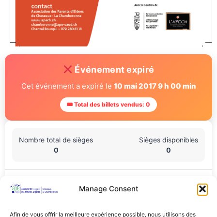
Événement expiré
Cet événement a expiré le
10 mai 2017 9 h 00 min
🎟 Total des billets vendus: 0
Nombre total de sièges
Sièges disponibles
0
0
Lieu De L'événement
Manage Consent
Foyer de la maison de commune, Route de Lausanne 2,
Cheseaux-sur-Lausanne, Vaud, 1033, Suisse
Afin de vous offrir la meilleure expérience possible, nous utilisons des