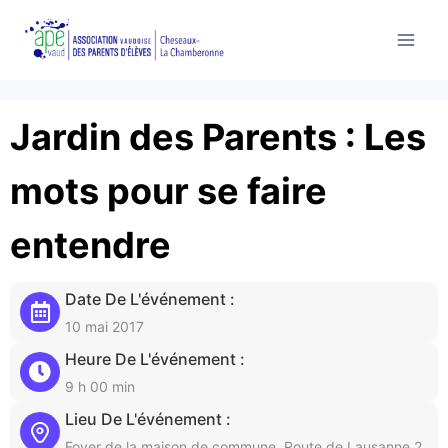
Aller
au
contenu
Jardin des Parents : Les
mots pour se faire
entendre
Date De L'événement :
10 mai 2017
Heure De L'événement :
9 h 00 min
Lieu De L'événement :
Foyer de la maison de commune, Route de Lausanne 2,