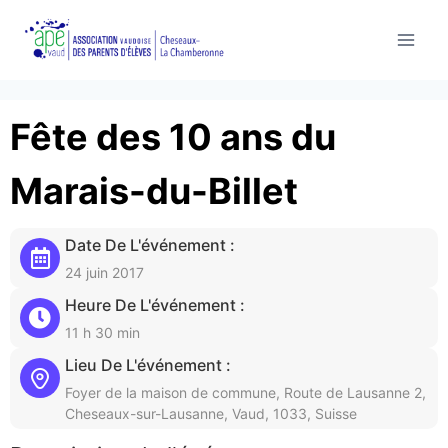
Aller
au
contenu
Fête des 10 ans du
Marais-du-Billet
Date De L'événement :
24 juin 2017
Heure De L'événement :
11 h 30 min
Lieu De L'événement :
Foyer de la maison de commune, Route de Lausanne 2,
Cheseaux-sur-Lausanne, Vaud, 1033, Suisse