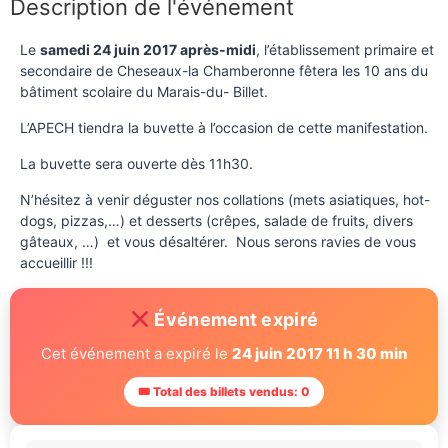
Description de l'événement
Le
samedi 24 juin 2017 après-midi
, l’établissement primaire et
secondaire de Cheseaux-la Chamberonne fêtera les 10 ans du
bâtiment scolaire du Marais-du- Billet.
L’APECH tiendra la buvette à l’occasion de cette manifestation.
La buvette sera ouverte dès 11h30.
N’hésitez à venir déguster nos collations (mets asiatiques, hot-
dogs, pizzas,…) et desserts (crêpes, salade de fruits, divers
gâteaux, …) et vous désaltérer. Nous serons ravies de vous
accueillir !!!
Événement expiré
Cet événement a expiré le
24 juin 2017 11 h 30 min
🎟 Total des billets vendus: 0