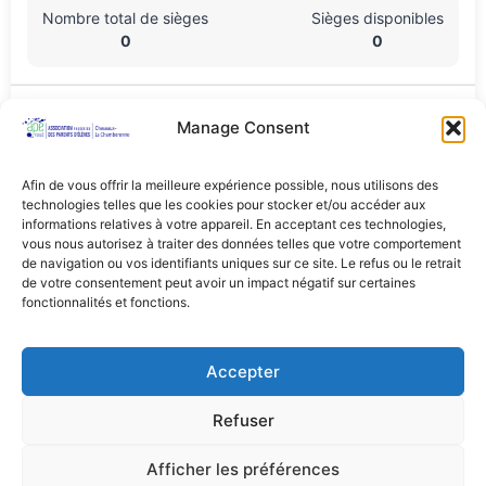
Nombre total de sièges
Sièges disponibles
0
0
Lieu De L'événement
Manage Consent
Foyer de la maison de commune, Route de Lausanne 2,
Cheseaux-sur-Lausanne, Vaud, 1033, Suisse
Afin de vous offrir la meilleure expérience possible, nous utilisons des
technologies telles que les cookies pour stocker et/ou accéder aux
Partager Cet Événement
informations relatives à votre appareil. En acceptant ces technologies,
vous nous autorisez à traiter des données telles que votre comportement
de navigation ou vos identifiants uniques sur ce site. Le refus ou le retrait
de votre consentement peut avoir un impact négatif sur certaines
fonctionnalités et fonctions.
Accepter
Refuser
© 2026 APÉ de Cheseaux - la Chamberonne -
Thème WordPress par
Kadence WP
Afficher les préférences