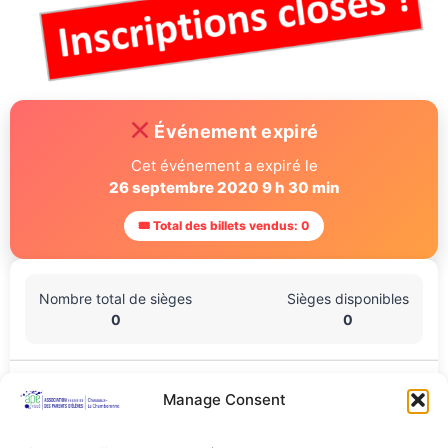
Événement expiré
Cet événement a expiré le
26 septembre 2020 9 h 30 min
🎟 Total des billets vendus: 0
Nombre total de sièges
Sièges disponibles
0
0
Lieu De L'événement
Manage Consent
Salle Brunner (salle de sport derrière la ville), Chemin de
derrière la ville 5, Cheseaux-sur-Lausanne, Vaud, 1033, Suisse