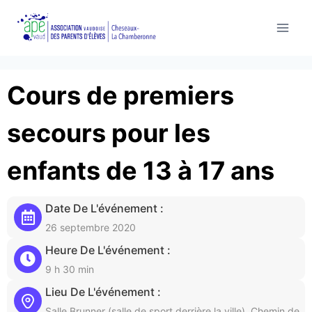
Aller
au
contenu
Cours de premiers
secours pour les
enfants de 13 à 17 ans
Date De L'événement :
26 septembre 2020
Heure De L'événement :
9 h 30 min
Lieu De L'événement :
Salle Brunner (salle de sport derrière la ville), Chemin de