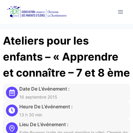
Aller
au
contenu
Ateliers pour les
enfants – « Apprendre
et connaître – 7 et 8 ème
Date De L'événement :
16 septembre 2015
Heure De L'événement :
13 h 30 min
Lieu De L'événement :
Salle Brunner (salle de sport derrière la ville), Chemin de