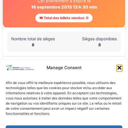
Cet événement a expiré le
16 septembre 2015 13 h 30 min
🎟 Total des billets vendus: 0
Nombre total de sièges
Sièges disponibles
8
8
Lieu De L'événement
Manage Consent
Salle Brunner (salle de sport derrière la ville), Chemin de
derrière la ville 5, Cheseaux-sur-Lausanne, Vaud, 1033, Suisse
Afin de vous offrir la meilleure expérience possible, nous utilisons des
technologies telles que les cookies pour stocker et/ou accéder aux
Partager Cet Événement
informations relatives à votre appareil. En acceptant ces technologies,
vous nous autorisez à traiter des données telles que votre comportement
de navigation ou vos identifiants uniques sur ce site. Le refus ou le retrait
de votre consentement peut avoir un impact négatif sur certaines
fonctionnalités et fonctions.