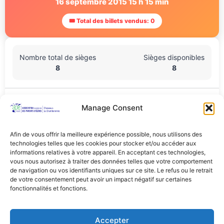
16 septembre 2015 15 h 15 min
🎟 Total des billets vendus: 0
Nombre total de sièges
Sièges disponibles
8
8
Lieu De L'événement
Manage Consent
Salle Brunner (salle de sport derrière la ville), Chemin de
derrière la ville 5, Cheseaux-sur-Lausanne, Vaud, Suisse
Afin de vous offrir la meilleure expérience possible, nous utilisons des
technologies telles que les cookies pour stocker et/ou accéder aux
Partager Cet Événement
informations relatives à votre appareil. En acceptant ces technologies,
vous nous autorisez à traiter des données telles que votre comportement
de navigation ou vos identifiants uniques sur ce site. Le refus ou le retrait
de votre consentement peut avoir un impact négatif sur certaines
fonctionnalités et fonctions.
Accepter