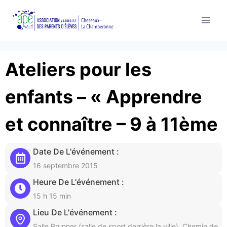
Aller
au
contenu
Ateliers pour les
enfants – « Apprendre
et connaître – 9 à 11ème
Date De L'événement :
16 septembre 2015
Heure De L'événement :
15 h 15 min
Lieu De L'événement :
Salle Brunner (salle de sport derrière la ville), Chemin de